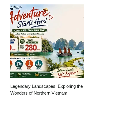
Legendary Landscapes: Exploring the
Hanoi – HaLong 2dias
Wonders of Northern Vietnam