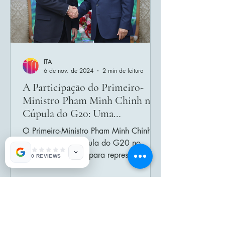
ITA
6 de nov. de 2024
2 min de leitura
A Participação do Primeiro-
Ministro Pham Minh Chinh na
Cúpula do G20: Uma
Oportunidade para Impulsionar
O Primeiro-Ministro Pham Minh Chinh
o Turismo do Vietnã no Cenário
participará da Cúpula do G20 no
Internacional
Brasil, não apenas para representar o
0 REVIEWS
Vietnã, mas também para...