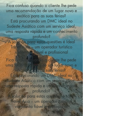
Fica confuso quando o cliente lhe pede
uma recomendação de um lugar novo e
exótico para as suas férias?
Está procurando um DMC ideal no
Sudeste Asiático com um serviço ideal,
uma resposta rápida e um conhecimento
profundo?
A solução para estas questões é Ideal
Travel Asia – um operador turístico
vietnamita fiável e profissional
Fica confuso quando o cliente lhe pede
uma recomendação de um lugar novo e
exótico para as suas férias?
Está procurando um DMC ideal no
Sudeste Asiático com um serviço ideal,
uma resposta rápida e um conhecimento
profundo?
A solução para estas questões é Ideal
Travel Asia – um operador turístico
vietnamita fiável e profissional