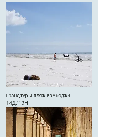
Гранд-тур и пляж Камбоджи
14Д/13Н