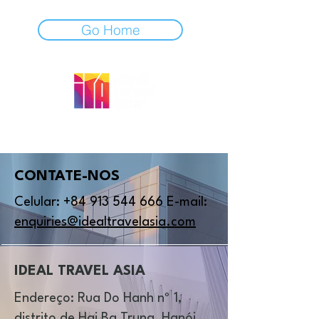
Go Home
Criando seus momentos... !
CONTATE-NOS
Celular:
+84 913 544 666
E-mail:
enquiries@idealtravelasia.com
IDEAL TRAVEL ASIA
Endereço: Rua Do Hanh nº 1,
distrito de Hai Ba Trung, Hanói,