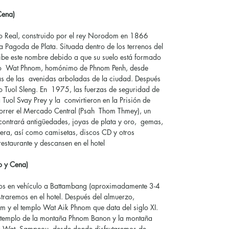
Cena)
acio Real, construido por el rey Norodom en 1866
a Pagoda de Plata. Situada dentro de los terrenos del
cibe este nombre debido a que su suelo está formado
plo Wat Phnom, homónimo de Phnom Penh, desde
tas de las avenidas arboladas de la ciudad. Después
o Tuol Sleng. En 1975, las fuerzas de seguridad de
 Tuol Svay Prey y la convirtieron en la Prisión de
orrer el Mercado Central (Psah Thom Thmey), un
contrará antigüedades, joyas de plata y oro, gemas,
era, así como camisetas, discos CD y otros
restaurante y descansen en el hotel
o y Cena)
mos en vehículo a Battambang (aproximadamente 3-4
straremos en el hotel. Después del almuerzo,
 y el templo Wat Aik Phnom que data del siglo XI.
l templo de la montaña Phnom Banon y la montaña
 Wat Sampeou, desde donde disfrutaremos de