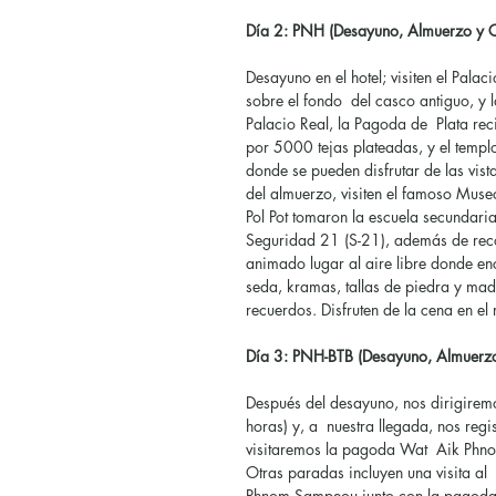
Día 2: PNH (Desayuno, Almuerzo y 
Desayuno en el hotel; visiten el Pal
sobre el fondo del casco antiguo, y l
Palacio Real, la Pagoda de Plata re
por 5000 tejas plateadas, y el tem
donde se pueden disfrutar de las vis
del almuerzo, visiten el famoso Muse
Pol Pot tomaron la escuela secundaria
Seguridad 21 (S-21), además de rec
animado lugar al aire libre donde en
seda, kramas, tallas de piedra y mad
recuerdos. Disfruten de la cena en el 
Día 3: PNH-BTB (Desayuno, Almuerz
Después del desayuno, nos dirigire
horas) y, a nuestra llegada, nos regi
visitaremos la pagoda Wat Aik Phnom
Otras paradas incluyen una visita a
Phnom Sampeou junto con la pagoda