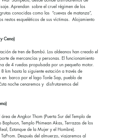
isaje. Aprendan sobre el cruel régimen de los
 grutas conocidas como las “cuevas de matanza”,
os restos esqueléticos de sus víctimas. Alojamiento
 y Cena)
estación de tren de Bambú. Los aldeanos han creado el
sporte de mercancías y personas. El funcionamiento
rma de 4 ruedas propulsada por un pequeño motor.
8 km hasta la siguiente estación a través de
o en barco por el lago Tonle Sap, pueblo de
Esta noche cenaremos y disfrutaremos del
Cena)
l área de Angkor Thom (Puerta Sur del Templo de
 Baphuon, Templo Phimean Akas, Terrazas de los
Real, Estanque de la Mujer y el Hombre).
o TaProm. Después del almuerzo, viajaremos al