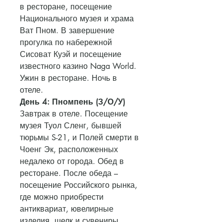
в ресторане, посещение
Национального музея и храма
Ват Пном. В завершение
прогулка по набережной
Сисоват Куэй и посещение
известного казино Naga World.
Ужин в ресторане. Ночь в
отеле.
День 4: Пномпень (З/О/У)
Завтрак в отеле. Посещение
музея Туол Сленг, бывшей
тюрьмы S-21, и Полей смерти в
Чоенг Эк, расположенных
недалеко от города. Обед в
ресторане. После обеда –
посещение Российского рынка,
где можно приобрести
антиквариат, ювелирные
изделия, шелк и сувениры.