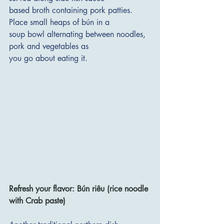
based broth containing pork patties. 
Place small heaps of bún in a 
soup bowl alternating between noodles, 
pork and vegetables as 
you go about eating it. 
Refresh your flavor: Bún riêu (rice noodle 
with Crab paste)