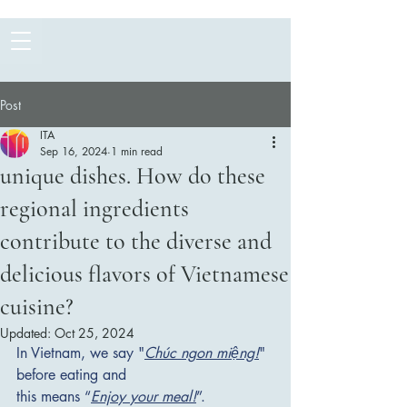
Post
ITA
Sep 16, 2024
1 min read
unique dishes. How do these
regional ingredients
contribute to the diverse and
delicious flavors of Vietnamese
cuisine?
Updated:
Oct 25, 2024
In Vietnam, we say "
Chúc ngon miệng!
" 
before eating and 
this means “
Enjoy your meal!
”. 