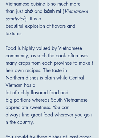
Vietnamese cuisine is so much more 
than just 
phở
 and 
bánh mì
 (
Vietnamese 
sandwich
). It is a 
beautiful explosion of flavors and 
textures. 
Food is highly valued by Vietnamese 
community, as such the cook often uses 
many crops from each province to make t
heir own recipes. The taste in 
Northern dishes is plain while Central 
Vietnam has a 
lot of richly flavored food and 
big portions whereas South Vietnamese 
appreciate sweetness. You can 
always find great food wherever you go i
n the country. 
You should try these dishes at least once: 