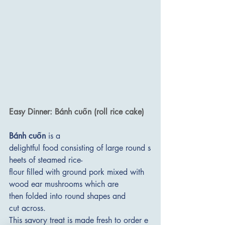
Easy Dinner: Bánh cuốn (roll rice cake)
Bánh cuốn
 is a 
delightful food consisting of large round s
heets of steamed rice-
flour filled with ground pork mixed with 
wood ear mushrooms which are 
then folded into round shapes and 
cut across. 
This savory treat is made fresh to order e