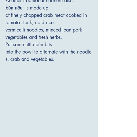
Another traditional northern dish, 
bún riêu
, is made up 
of finely chopped crab meat cooked in 
tomato stock, cold rice 
vermicelli noodles, minced lean pork, 
vegetables and fresh herbs. 
Put some little bún bits 
into the bowl to alternate with the noodle
s, crab and vegetables. 