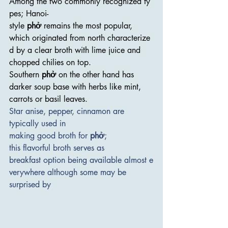
Among the two commonly recognized ty
pes; Hanoi-
style 
phở
 remains the most popular, 
which originated from north characterize
d by a clear broth with lime juice and 
chopped chilies on top. 
Southern 
phở
 on the other hand has 
darker soup base with herbs like mint, 
carrots or basil leaves. 
Star anise, pepper, cinnamon are 
typically used in 
making good broth for 
phở
; 
this flavorful broth serves as 
breakfast option being available almost e
verywhere although some may be 
surprised by 