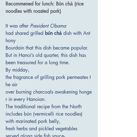
Recommened for lunch: Bún chả (rice 
noodles with roasted pork)
It was after 
President Obama
had shared grilled 
bún chả
 dish with Ant
hony 
Bourdain that this dish became popular. 
But in Hanoi’s old quarter, this dish has 
been treasured for a long time. 
By midday, 
the fragrance of grilling pork permeates t
he air 
over burning charcoals awakening hunge
r in every Hanoian. 
The traditional recipe from the North 
includes bún (vermicelli rice noodles) 
with marinated pork belly, 
fresh herbs and pickled vegetables 
served along side fish sauce-