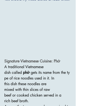
Signature Vietnamese Cuisine: Phở 
A traditional Vietnamese 
dish called 
phở
 gets its name from the ty
pe of rice noodles used in it. In 
this dish these noodles are 
mixed with thin slices of raw 
beef or cooked chicken served in a 
rich beef broth. 